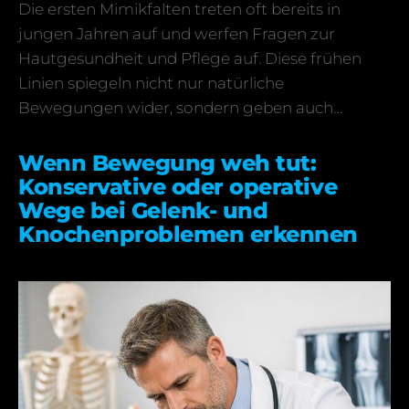
Die ersten Mimikfalten treten oft bereits in
jungen Jahren auf und werfen Fragen zur
Hautgesundheit und Pflege auf. Diese frühen
Linien spiegeln nicht nur natürliche
Bewegungen wider, sondern geben auch…
Wenn Bewegung weh tut:
Konservative oder operative
Wege bei Gelenk- und
Knochenproblemen erkennen
17.02.2026