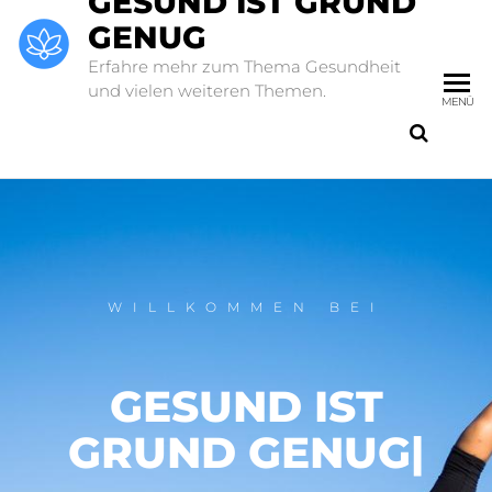
GESUND IST GRUND
GENUG
Erfahre mehr zum Thema Gesundheit
und vielen weiteren Themen.
MENÜ
WILLKOMMEN BEI
GESUND IST
GRUND GENUG
|