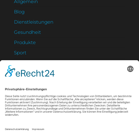
Allgemein
Blog
Dienstleistungen
Gesundheit
Produkte
Sport
Technik
NEUESTE BEITRÄGE
Staubfrei durch alle Jahreszeiten – so schützt
du deine Gesundheit und sparst Zeit
Muskelverspannungen lösen: Was sanfte
Massagen wirklich bewirken
Strahlung clever nutzen: So schützt du deine
Haut und stärkst dein Immunsystem zugleich