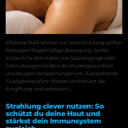
Effektive Maßnahmen zur Unterstützung sanfter
Massagen Regelmäßige Bewegung: Sanfte
körperliche Aktivitäten wie Spaziergänge oder
Dehnübungen fördern die Muskelgesundheit
und beugen Verspannungen vor. Ausreichende
Flüssigkeitszufuhr: Wasser unterstützt die
Entgiftung und verbessert…
Strahlung clever nutzen: So
schützt du deine Haut und
stärkst dein Immunsystem