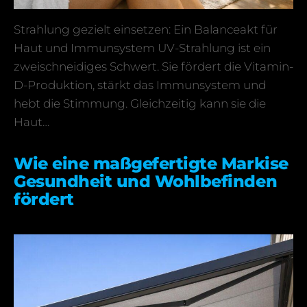
Strahlung gezielt einsetzen: Ein Balanceakt für
Haut und Immunsystem UV-Strahlung ist ein
zweischneidiges Schwert. Sie fördert die Vitamin-
D-Produktion, stärkt das Immunsystem und
hebt die Stimmung. Gleichzeitig kann sie die
Haut…
Wie eine maßgefertigte Markise
Gesundheit und Wohlbefinden
fördert
24.04.2026