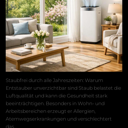
Staubfrei durch alle Jahreszeiten: Warum
Entstauber unverzichtbar sind Staub belastet die
Luftqualität und kann die Gesundheit stark
beeinträchtigen. Besonders in Wohn- und
Arbeitsbereichen erzeugt er Allergien,
Atemwegserkrankungen und verschlechtert
das…