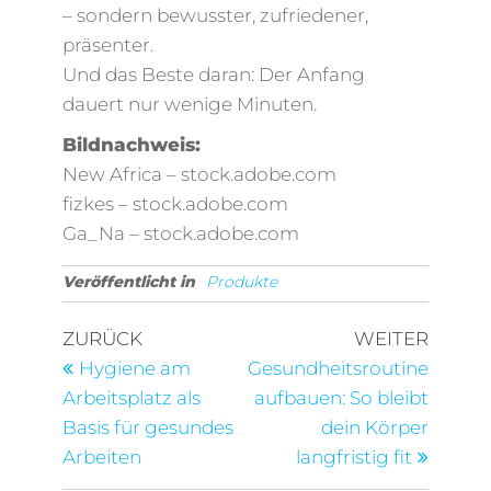
– sondern bewusster, zufriedener,
präsenter.
Und das Beste daran: Der Anfang
dauert nur wenige Minuten.
Bildnachweis:
New Africa – stock.adobe.com
fizkes – stock.adobe.com
Ga_Na – stock.adobe.com
Veröffentlicht in
Produkte
Beitragsnavigation
Vorheriger
Nächst
ZURÜCK
WEITER
Beitrag
Beitra
Hygiene am
Gesundheitsroutine
Arbeitsplatz als
aufbauen: So bleibt
Basis für gesundes
dein Körper
Arbeiten
langfristig fit