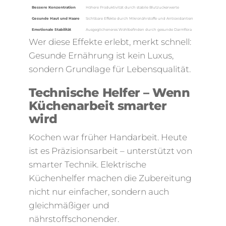
Bessere Konzentration
Höhere Produktivität durch stabile Blutzuckerwerte
Gesunde Haut und Haare
Sichtbare Effekte durch Mikronährstoffe und Antioxidantien
Emotionale Stabilität
Ausgeglicheneres Wohlbefinden durch gesunde Darmflora
Wer diese Effekte erlebt, merkt schnell:
Gesunde Ernährung ist kein Luxus,
sondern Grundlage für Lebensqualität.
Technische Helfer – Wenn
Küchenarbeit smarter
wird
Kochen war früher Handarbeit. Heute
ist es Präzisionsarbeit – unterstützt von
smarter Technik. Elektrische
Küchenhelfer machen die Zubereitung
nicht nur einfacher, sondern auch
gleichmäßiger und
nährstoffschonender.