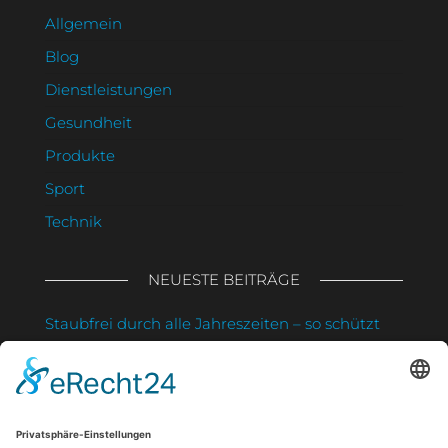
Allgemein
Blog
Dienstleistungen
Gesundheit
Produkte
Sport
Technik
NEUESTE BEITRÄGE
Staubfrei durch alle Jahreszeiten – so schützt
du deine Gesundheit und sparst Zeit
Muskelverspannungen lösen: Was sanfte
Massagen wirklich bewirken
Strahlung clever nutzen: So schützt du deine