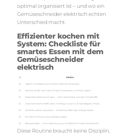
optimal organisiert ist – und wo ein
Gemüseschneider elektrisch echten
Unterschied macht.
Effizienter kochen mit
System: Checkliste für
smartes Essen mit dem
Gemüseschneider
elektrisch
✅
Aktion
☐
Täglich mindestens eine frische Mahlzeit einplanen
☐
Gemüse direkt nach dem Einkauf vorbereiten und kühl lagern
☐
Saisonales Obst bevorzugen – mehr Geschmack, weniger Schadstoffe
☐
Zwei technische Helfer aktiv im Alltag nutzen (z. B. Dampfgarer, Mixer)
☐
Getränke selbst zubereiten – Smoothies, Säfte oder Infused Water
☐
Einmal pro Woche neue Rezepte testen
☐
Bewusst essen – ohne Ablenkung durch Bildschirm oder Smartphone
Diese Routine braucht keine Disziplin,