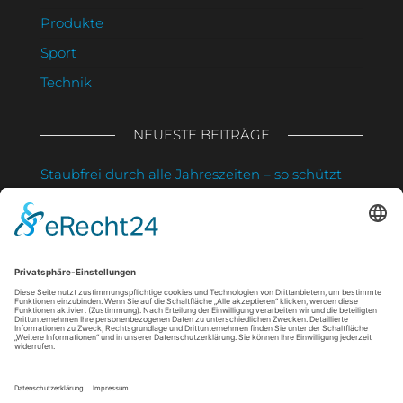
Produkte
Sport
Technik
NEUESTE BEITRÄGE
Staubfrei durch alle Jahreszeiten – so schützt
du deine Gesundheit und sparst Zeit
Muskelverspannungen lösen: Was sanfte
Massagen wirklich bewirken
Strahlung clever nutzen: So schützt du deine
Haut und stärkst dein Immunsystem zugleich
Wie eine maßgefertigte Markise Gesundheit
und Wohlbefinden fördert
Mimikfalten im jungen Alter: Was die ersten
Linien über Ihre Haut verraten