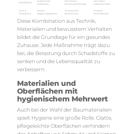
Hygienische
Minimieren
Verringern
Oberflächen
Materialien
Keimansammlungen
Infektionsrisiken
Licht &
Smarte
Unterstützen
Erhöhen
Temperatur
Regelungssysteme
Biorhythmus
Wohlbefinden
Diese Kombination aus Technik,
Materialien und bewusstem Verhalten
bildet die Grundlage für ein gesundes
Zuhause. Jede Maßnahme trägt dazu
bei, die Belastung durch Schadstoffe zu
senken und die Lebensqualität zu
verbessern.
Materialien und
Oberflächen mit
hygienischem Mehrwert
Auch bei der Wahl der Baumaterialien
spielt Hygiene eine große Rolle. Glatte,
pflegeleichte Oberflächen verhindern