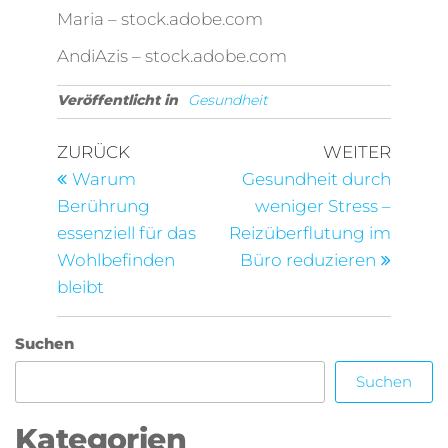
Maria
– stock.adobe.com
AndiAzis
– stock.adobe.com
Veröffentlicht in
Gesundheit
Beitragsnavigation
Vorheriger
Nächst
ZURÜCK
WEITER
Beitrag
Beitra
Warum
Gesundheit durch
Berührung
weniger Stress –
essenziell für das
Reizüberflutung im
Wohlbefinden
Büro reduzieren
bleibt
Suchen
Suchen
Kategorien