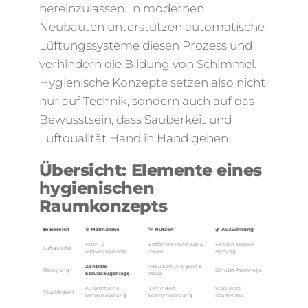
hereinzulassen. In modernen
Neubauten unterstützen automatische
Lüftungssysteme diesen Prozess und
verhindern die Bildung von Schimmel.
Hygienische Konzepte setzen also nicht
nur auf Technik, sondern auch auf das
Bewusstsein, dass Sauberkeit und
Luftqualität Hand in Hand gehen.
Übersicht: Elemente eines
hygienischen
Raumkonzepts
🏡 Bereich
⚙️ Maßnahme
💡 Nutzen
🌿 Auswirkung
Filter- &
Entfernen Feinstaub &
Fördern bessere
Luftqualität
Lüftungssysteme
Pollen
Atmung
Zentrale
Reduziert Allergene &
Reinigung
Schützt Atemwege
Staubsauganlage
Staub
Automatische
Verhindert
Stabilisiert
Feuchtigkeit
Sensorsteuerung
Schimmelbildung
Raumklima