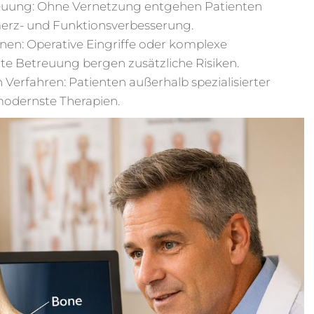
treuung: Ohne Vernetzung entgehen Patienten
merz- und Funktionsverbesserung.
onen: Operative Eingriffe oder komplexe
te Betreuung bergen zusätzliche Risiken.
Verfahren: Patienten außerhalb spezialisierter
modernste Therapien.