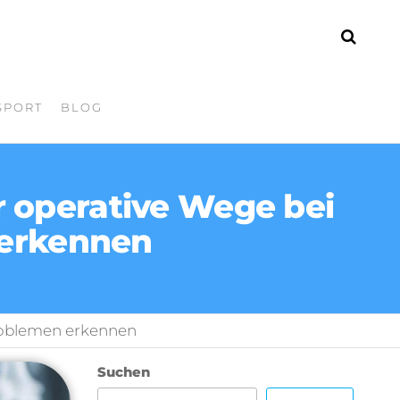
SPORT
BLOG
 operative Wege bei
 erkennen
roblemen erkennen
Suchen