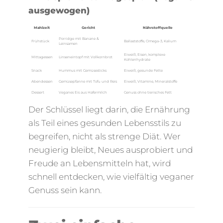
ausgewogen)
Mahlzeit
Gericht
Nährstoffquelle
Porridge mit Banane &
Frühstück
Ballaststoffe, Omega-3, Kalium
Leinsamen
Eiweiß, Eisen, komplexe
Mittagessen
Linseneintopf mit Vollkornbrot
Kohlenhydrate
Snack
Hummus mit Gemüsesticks
Eiweiß, gesunde Fette
Abendessen
Gemüsepfanne mit Tofu und Reis
Eiweiß, Vitamine, Mineralstoffe
Dessert
Veganes Eis aus Hafermilch
Genuss ohne tierisches Fett
Der Schlüssel liegt darin, die Ernährung
als Teil eines gesunden Lebensstils zu
begreifen, nicht als strenge Diät. Wer
neugierig bleibt, Neues ausprobiert und
Freude an Lebensmitteln hat, wird
schnell entdecken, wie vielfältig veganer
Genuss sein kann.