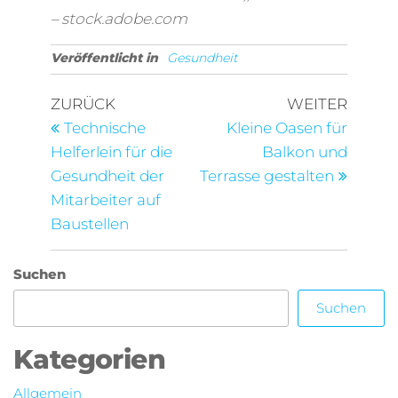
– stock.adobe.com
Veröffentlicht in
Gesundheit
Beitragsnavigation
Vorheriger
Nächst
ZURÜCK
WEITER
Beitrag
Beitra
Technische
Kleine Oasen für
Helferlein für die
Balkon und
Gesundheit der
Terrasse gestalten
Mitarbeiter auf
Baustellen
Suchen
Suchen
Kategorien
Allgemein