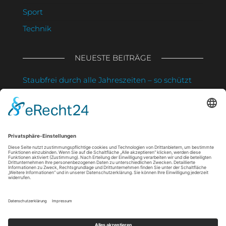
Sport
Technik
NEUESTE BEITRÄGE
Staubfrei durch alle Jahreszeiten – so schützt
du deine Gesundheit und sparst Zeit
Muskelverspannungen lösen: Was sanfte
Massagen wirklich bewirken
Strahlung clever nutzen: So schützt du deine
Haut und stärkst dein Immunsystem zugleich
Wie eine maßgefertigte Markise Gesundheit
und Wohlbefinden fördert
Mimikfalten im jungen Alter: Was die ersten
Linien über Ihre Haut verraten