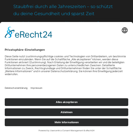
Staubfrei durch alle Jahreszeiten – so schützt
du deine Gesundheit und sparst Zeit
Muskelverspannungen lösen: Was sanfte
Massagen wirklich bewirken
Strahlung clever nutzen: So schützt du deine
Haut und stärkst dein Immunsystem zugleich
Wie eine maßgefertigte Markise Gesundheit
und Wohlbefinden fördert
Mimikfalten im jungen Alter: Was die ersten
Linien über Ihre Haut verraten
DATENSCHUTZ & IMPRESSUM
Datenschutz
Impressum