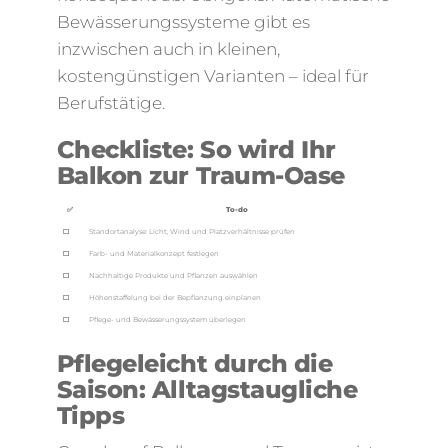
Bewässerungssysteme gibt es
inzwischen auch in kleinen,
kostengünstigen Varianten – ideal für
Berufstätige.
Checkliste: So wird Ihr
Balkon zur Traum-Oase
✅
To-do
⬜
Standortanalyse: Licht, Wind und Platzverhältnisse prüfen
⬜
Farb- und Materialkonzept festlegen
⬜
Nachhaltige Produkte und Pflanzen auswählen
⬜
Höhenstaffelung bei der Bepflanzung einplanen
⬜
Pflege- und Bewässerungssystem überlegen
Pflegeleicht durch die
Saison: Alltagstaugliche
Tipps