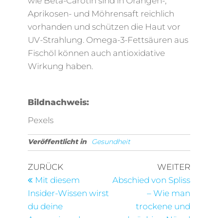
wie Beta-Carotin sind in Orangen-,
Aprikosen- und Möhrensaft reichlich
vorhanden und schützen die Haut vor
UV-Strahlung. Omega-3-Fettsäuren aus
Fischöl können auch antioxidative
Wirkung haben.
Bildnachweis:
Pexels
Veröffentlicht in
Gesundheit
Beitragsnavigation
Vorheriger
Nächst
ZURÜCK
WEITER
Beitrag
Beitra
Mit diesem
Abschied von Spliss
Insider-Wissen wirst
– Wie man
du deine
trockene und